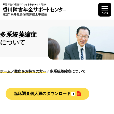
Menu
多系統萎縮症
について
ホーム
難病をお持ちの方へ
多系統萎縮症について
臨床調査個人票のダウンロード