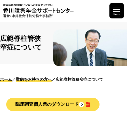
Menu
広範脊柱管狭
窄症について
ホーム
難病をお持ちの方へ
広範脊柱管狭窄症について
臨床調査個人票のダウンロード