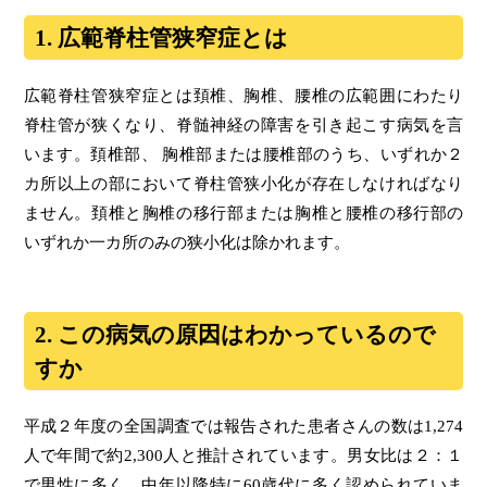
1. 広範脊柱管狭窄症とは
広範脊柱管狭窄症とは頚椎、胸椎、腰椎の広範囲にわたり
脊柱管が狭くなり、脊髄神経の障害を引き起こす病気を言
います。頚椎部、 胸椎部または腰椎部のうち、いずれか２
カ所以上の部において脊柱管狭小化が存在しなければなり
ません。頚椎と胸椎の移行部または胸椎と腰椎の移行部の
いずれか一カ所のみの狭小化は除かれます。
2. この病気の原因はわかっているので
すか
平成２年度の全国調査では報告された患者さんの数は1,274
人で年間で約2,300人と推計されています。男女比は２：１
で男性に多く、中年以降特に60歳代に多く認められていま