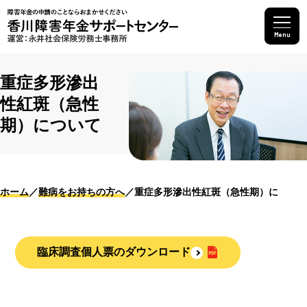
Menu
重症多形滲出
性紅斑（急性
期）について
ホーム
難病をお持ちの方へ
重症多形滲出性紅斑（急性期）について
臨床調査個人票のダウンロード