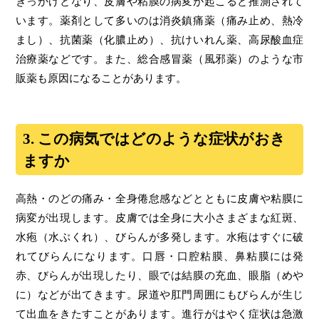
きっかけとなり、皮膚や粘膜の病変が起こると推測されて
います。薬剤として多いのは消炎鎮痛薬（痛み止め、熱冷
まし）、抗菌薬（化膿止め）、抗けいれん薬、高尿酸血症
治療薬などです。また、総合感冒薬（風邪薬）のような市
販薬も原因になることがあります。
3. この病気ではどのような症状がおき
ますか
高熱・のどの痛み・全身倦怠感などとともに皮膚や粘膜に
病変が出現します。皮膚では全身に大小さまざまな紅斑、
水疱（水ぶくれ）、びらんが多発します。水疱はすぐに破
れてびらんになります。口唇・口腔粘膜、鼻粘膜には発
赤、びらんが出現したり、眼では結膜の充血、眼脂（めや
に）などが出てきます。尿道や肛門周囲にもびらんが生じ
て出血をきたすことがあります。進行がはやく症状は急激