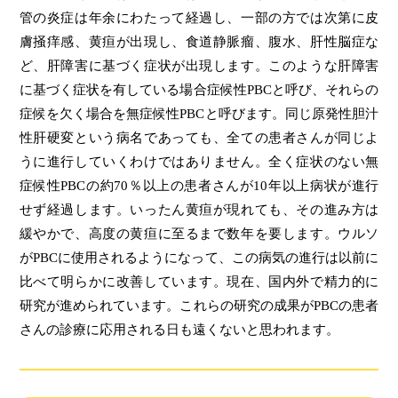
管の炎症は年余にわたって経過し、一部の方では次第に皮
膚掻痒感、黄疸が出現し、食道静脈瘤、腹水、肝性脳症な
ど、肝障害に基づく症状が出現します。このような肝障害
に基づく症状を有している場合症候性PBCと呼び、それらの
症候を欠く場合を無症候性PBCと呼びます。同じ原発性胆汁
性肝硬変という病名であっても、全ての患者さんが同じよ
うに進行していくわけではありません。全く症状のない無
症候性PBCの約70％以上の患者さんが10年以上病状が進行
せず経過します。いったん黄疸が現れても、その進み方は
緩やかで、高度の黄疸に至るまで数年を要します。ウルソ
がPBCに使用されるようになって、この病気の進行は以前に
比べて明らかに改善しています。現在、国内外で精力的に
研究が進められています。これらの研究の成果がPBCの患者
さんの診療に応用される日も遠くないと思われます。