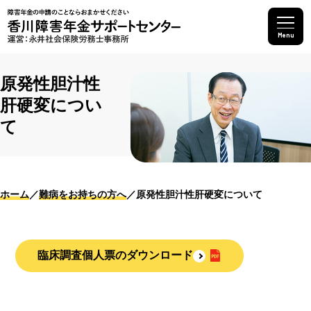
Menu
原発性胆汁性
肝硬変につい
て
ホーム
難病をお持ちの方へ
原発性胆汁性肝硬変について
臨床調査個人票のダウンロード