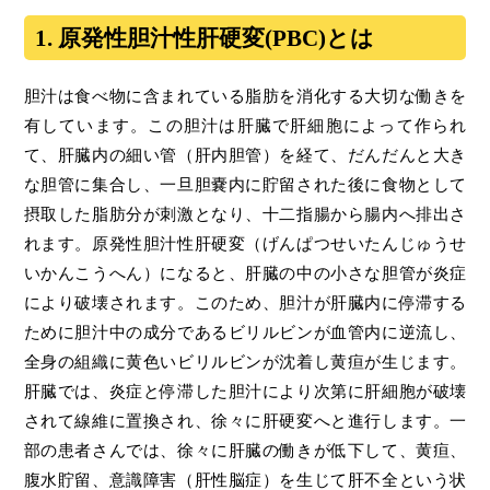
1. 原発性胆汁性肝硬変(PBC)とは
胆汁は食べ物に含まれている脂肪を消化する大切な働きを
有しています。この胆汁は肝臓で肝細胞によって作られ
て、肝臓内の細い管（肝内胆管）を経て、だんだんと大き
な胆管に集合し、一旦胆嚢内に貯留された後に食物として
摂取した脂肪分が刺激となり、十二指腸から腸内へ排出さ
れます。原発性胆汁性肝硬変（げんぱつせいたんじゅうせ
いかんこうへん）になると、肝臓の中の小さな胆管が炎症
により破壊されます。このため、胆汁が肝臓内に停滞する
ために胆汁中の成分であるビリルビンが血管内に逆流し、
全身の組織に黄色いビリルビンが沈着し黄疸が生じます。
肝臓では、炎症と停滞した胆汁により次第に肝細胞が破壊
されて線維に置換され、徐々に肝硬変へと進行します。一
部の患者さんでは、徐々に肝臓の働きが低下して、黄疸、
腹水貯留、意識障害（肝性脳症）を生じて肝不全という状