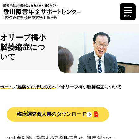
Menu
オリーブ橋小
脳萎縮症につ
いて
ホーム
難病をお持ちの方へ
オリーブ橋小脳萎縮症について
臨床調査個人票のダウンロード
(1)中年以降に発病する弧発性疾患で、遺伝性はない。