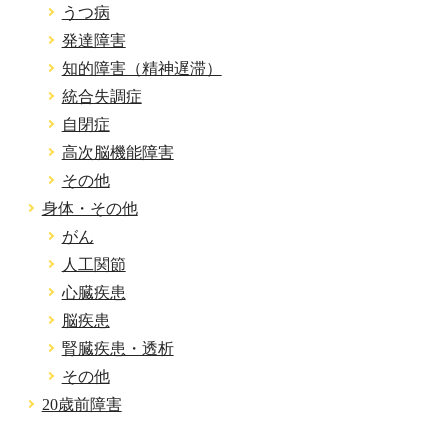
うつ病
発達障害
知的障害（精神遅滞）
統合失調症
自閉症
高次脳機能障害
その他
身体・その他
がん
人工関節
心臓疾患
脳疾患
腎臓疾患・透析
その他
20歳前障害