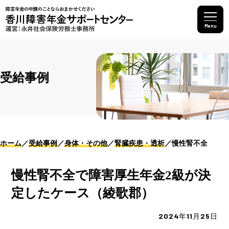
Menu
受給事例
ホーム
受給事例
身体・その他
腎臓疾患・透析
慢性腎不全で障害
慢性腎不全で障害厚生年金2級が決
定したケース（綾歌郡）
2024年11月25日