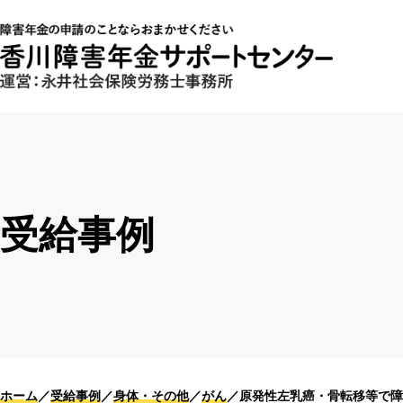
受給事例
ホーム
受給事例
身体・その他
がん
原発性左乳癌・骨転移等で障