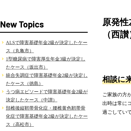
原発性
New Topics
（西讃
ALSで障害基礎年金2級が決定したケー
ス（丸亀市）
1型糖尿病で障害厚生年金3級が決定し
たケース（坂出市）
統合失調症で障害基礎年金2級が決定し
相談に
たケース（徳島）
うつ病エピソードで障害基礎年金2級が
ご家族の方
決定したケース（中讃）
出時は常に
頚椎後縦靭帯骨化症・腰椎黄色靭帯骨
過ごしてい
化症で障害基礎年金2級が決定したケー
ス（高松市）