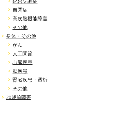
統合失調症
自閉症
高次脳機能障害
その他
身体・その他
がん
人工関節
心臓疾患
脳疾患
腎臓疾患・透析
その他
20歳前障害