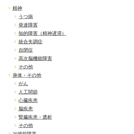
精神
うつ病
発達障害
知的障害（精神遅滞）
統合失調症
自閉症
高次脳機能障害
その他
身体・その他
がん
人工関節
心臓疾患
脳疾患
腎臓疾患・透析
その他
20歳前障害