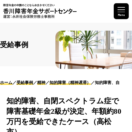
Menu
受給事例
ホーム
受給事例
精神
知的障害（精神遅滞）
知的障害、自閉スペ
知的障害、自閉スペクトラム症で
障害基礎年金2級が決定、年額約80
万円を受給できたケース（高松
市）