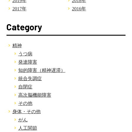
2019年
2018年
2017年
2016年
Category
精神
うつ病
発達障害
知的障害（精神遅滞）
統合失調症
自閉症
高次脳機能障害
その他
身体・その他
がん
人工関節