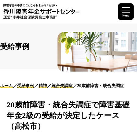
Menu
受給事例
ホーム
受給事例
精神
統合失調症
20歳前障害・統合失調症で障
20歳前障害・統合失調症で障害基礎
年金2級の受給が決定したケース
（高松市）