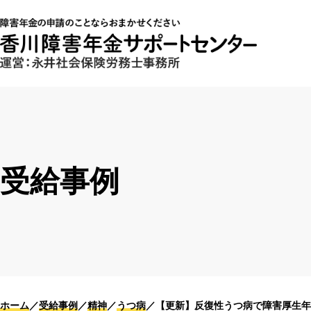
受給事例
ホーム
受給事例
精神
うつ病
【更新】反復性うつ病で障害厚生年