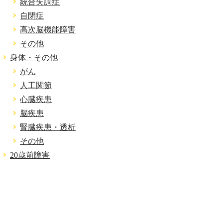
統合失調症
自閉症
高次脳機能障害
その他
身体・その他
がん
人工関節
心臓疾患
脳疾患
腎臓疾患・透析
その他
20歳前障害