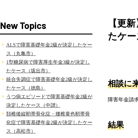
【更新
New Topics
たケー
ALSで障害基礎年金2級が決定したケー
ス（丸亀市）
1型糖尿病で障害厚生年金3級が決定し
たケース（坂出市）
統合失調症で障害基礎年金2級が決定し
相談に
たケース（徳島）
うつ病エピソードで障害基礎年金2級が
障害年金請
決定したケース（中讃）
頚椎後縦靭帯骨化症・腰椎黄色靭帯骨
化症で障害基礎年金2級が決定したケー
結果
ス（高松市）