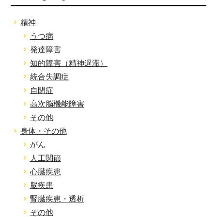
精神
うつ病
発達障害
知的障害（精神遅滞）
統合失調症
自閉症
高次脳機能障害
その他
身体・その他
がん
人工関節
心臓疾患
脳疾患
腎臓疾患・透析
その他