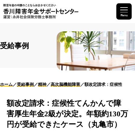
Menu
受給事例
ホーム
受給事例
精神
高次脳機能障害
額改定請求：症候性てんか
額改定請求：症候性てんかんで障
害厚生年金2級が決定。年額約130万
円が受給できたケース（丸亀市）