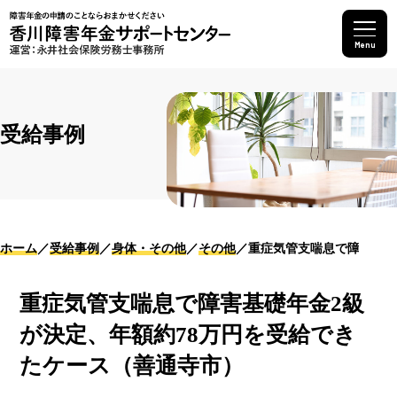
Menu
受給事例
ホーム
受給事例
身体・その他
その他
重症気管支喘息で障害基礎
重症気管支喘息で障害基礎年金2級
が決定、年額約78万円を受給でき
たケース（善通寺市）