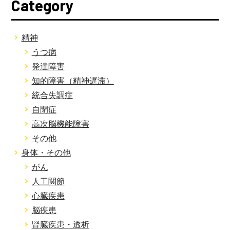
Category
精神
うつ病
発達障害
知的障害（精神遅滞）
統合失調症
自閉症
高次脳機能障害
その他
身体・その他
がん
人工関節
心臓疾患
脳疾患
腎臓疾患・透析