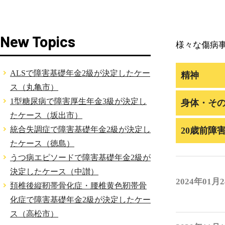
New Topics
様々な傷病
ALSで障害基礎年金2級が決定したケー
精神
ス（丸亀市）
1型糖尿病で障害厚生年金3級が決定し
身体・そ
たケース（坂出市）
統合失調症で障害基礎年金2級が決定し
20歳前障
たケース（徳島）
うつ病エピソードで障害基礎年金2級が
決定したケース（中讃）
2024年01月
頚椎後縦靭帯骨化症・腰椎黄色靭帯骨
化症で障害基礎年金2級が決定したケー
ス（高松市）