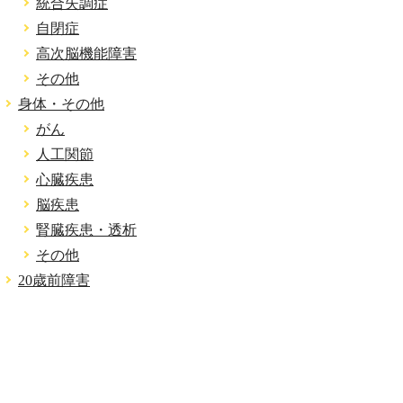
統合失調症
自閉症
高次脳機能障害
その他
身体・その他
がん
人工関節
心臓疾患
脳疾患
腎臓疾患・透析
その他
20歳前障害